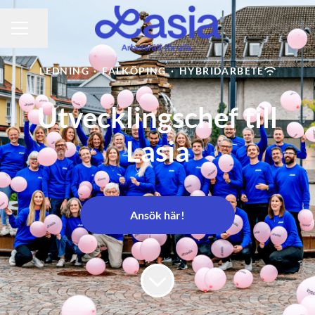
Dela sidan
KARRIÄRMENY
LEDNING
·
FALKÖPING
·
HYBRIDARBETE
Utvecklingschef till
Lasia
Ansök här!